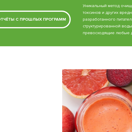
Уникальный метод очищ
токсинов и других вред
ТЧЁТЫ С ПРОШЛЫХ ПРОГРАММ
разработанного питател
структурированной воды
превосходящие любые д