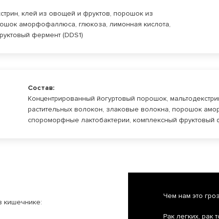
трин, клей из овощей и фруктов, порошок из
рошок аморфофаллюса, глюкоза, лимонная кислота,
руктовый фермент (DDS1)
Состав:
Концентрированный йогуртовый порошок, мальтодекстрин
растительных волокон, злаковые волокна, порошок амо
спороморфные лактобактерии, комплексный фруктовый 
Чем нам это гроз
в кишечнике:
Рак легких, рак 