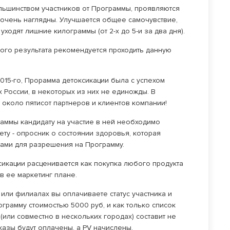
льшинством участников от Программы, проявляются
 очень наглядны. Улучшается общее самочувствие,
 уходят лишние килограммы (от 2-х до 5-и за два дня).
ного результата рекомендуется проходить данную
2015-го, Прорамма детоксикации была с успехом
 России, в некоторых из них не единожды. В
около пятисот партнеров и клиентов компании!
ммы кандидату на участие в ней необходимо
ту - опросник о состоянии здоровья, которая
тами для разрешения на Программу.
сикации расценивается как покупка любого продукта
в ее маркетинг плане.
 или филиалах вы оплачиваете статус участника и
грамму стоимостью 5000 руб, и как только список
(или совместно в нескольких городах) составит не
азы будут оплачены, а PV начислены.