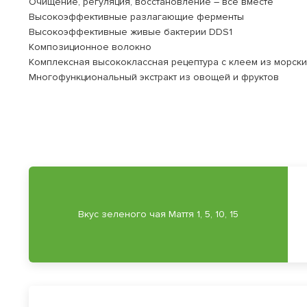
Очищение, регуляция, восстановление – все вместе
Высокоэффективные разлагающие ферменты
Высокоэффективные живые бактерии DDS1
Композиционное волокно
Комплексная высококлассная рецептура с клеем из морск
Многофункциональный экстракт из овощей и фруктов
Вкус зеленого чая Маття 1, 5, 10, 15