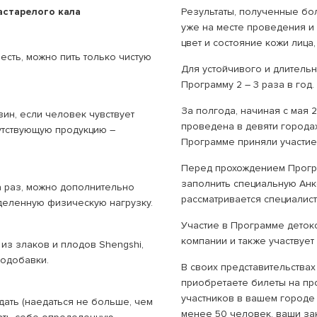
астарелого кала
Результаты, полученные бо
уже на месте проведения и
цвет и состояние кожи лица,
есть, можно пить только чистую
Для устойчивого и длитель
Программу 2 – 3 раза в год.
За полгода, начиная с мая 
ин, если человек чувствует
проведена в девяти городах
путствующую продукцию –
Программе приняли участие 
Перед прохождением Програ
заполнить специальную Анке
 раз, можно дополнительно
рассматривается специалис
еделенную физическую нагрузку.
Участие в Программе деток
компании и также участвует 
 из злаков и плодов Shengshi,
иодобавки.
В своих представительствах
приобретаете билеты на про
участников в вашем городе 
дать (наедаться не больше, чем
менее 50 человек, ваши зак