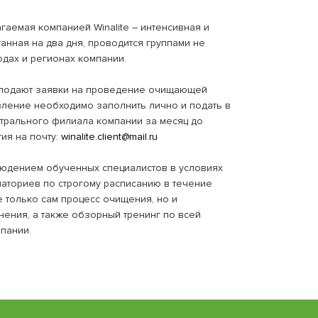
гаемая компанией Winalite – интенсивная и
анная на два дня, проводится группами не
дах и регионах компании.
 подают заявки на проведение очищающей
вление необходимо заполнить лично и подать в
нтрального филиала компании за месяц до
ия на почту:
winalite.client@mail.ru
юдением обученных специалистов в условиях
наториев по строгому расписанию в течение
е только сам процесс очищения, но и
ения, а также обзорный тренинг по всей
пании.