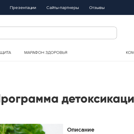
Презентации
Сайты-партнеры
Отзывы
АЩИТА
МАРАФОН ЗДОРОВЬЯ
КО
рограмма детоксикац
Описание