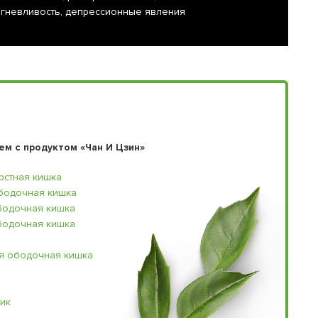
 гневливость, депрессионные явления
м с продуктом «Чан И Цзин»
рстная кишка
бодочная кишка
бодочная кишка
бодочная кишка
я ободочная кишка
ик