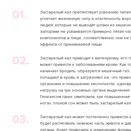
01.
Застарелый кал препятствует усвоению пита
угнетает жизненную силу и эластичность вор
людей, которые не выводят шлаки из кишеч
запорами не усваивается примерно пятая час
компонентов в пище, соответственно они не
эффекта от принимаемой пищи.
02.
Застарелый кал приводит к метеоризму, его
может привести к заболеваниям крови. Как т
начинает бродить, образуется кишечный газ,
попадают в кровь и загрязняют ее, что прив
организма и повышению кислотности, одно
нагрузку на три основных органа выделения –
Генезисом таких симптомов, как повышенная 
ногах, плохой сон может быть застарелый кал
03.
Застарелый кал может постепенно привести 
будет растягивать нижнюю часть живота и да
органы, будет приводить к изменению форм