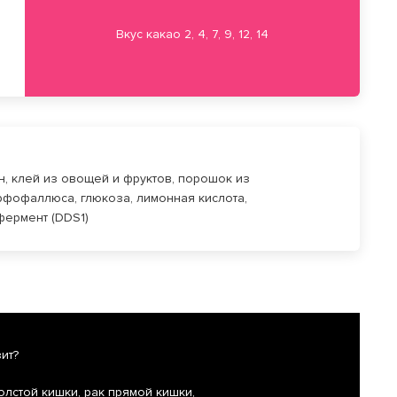
Вкус какао 2, 4, 7, 9, 12, 14
, клей из овощей и фруктов, порошок из
рфофаллюса, глюкоза, лимонная кислота,
фермент (DDS1)
ит?
толстой кишки, рак прямой кишки,