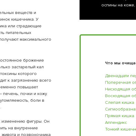
оспины на коже,
тельных веществ и
синок кишечника. У
ника или страдающие
ть питательных
 получают максимального
 постоянное брожение
Что мы очищае
олько застарелый кал
 токсины которого
Двенадцати пе
одит к загрязнению всего
Поперечная о
временно повышает
Нисходящая о
 печень, почки и кожу.
Восходящая о
утомляемость, боли в
Слепая кишка
.
Сигмообразна
Прямая кишка
к изменению фигуры. Он
Аппендикс
вить на внутренние
Тонкий кишечн
ы живота и позвоночника