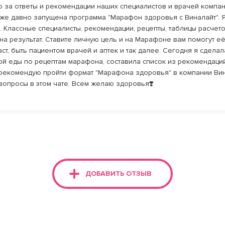
 за ответы и рекомендации наших специалистов и врачей компани
 уже давно запущена программа "Марафон здоровья с Виналайт". 
 Классные специалисты, рекомендации, рецепты, таблицы расчето
а результат. Ставите личную цель и на Марафоне вам помогут её д
аст, быть пациентом врачей и аптек и так далее. Сегодня я сдела
ой еды по рецептам марафона, составила список из рекомендаций
м рекомендую пройти формат "Марафона здоровья" в компании Вин
вопросы в этом чате. Всем желаю здоровья❣️
ДОБАВИТЬ ОТЗЫВ