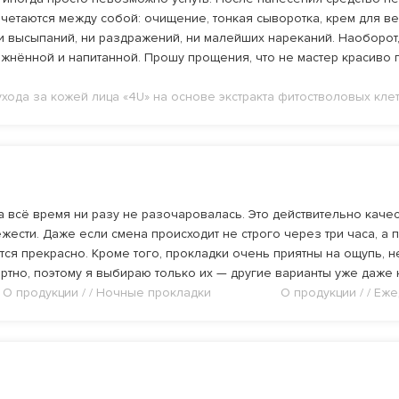
четаются между собой: очищение, тонкая сыворотка, крем для век
ни высыпаний, ни раздражений, ни малейших нареканий. Наоборот, 
жнённой и напитанной. Прошу прощения, что не мастер красиво п
 ухода за кожей лица «4U» на основе экстракта фитостволовых кл
а всё время ни разу не разочаровалась. Это действительно каче
жести. Даже если смена происходит не строго через три часа, а
тся прекрасно. Кроме того, прокладки очень приятны на ощупь, 
ртно, поэтому я выбираю только их — другие варианты уже даже 
О продукции / / Ночные прокладки
О продукции / / Е