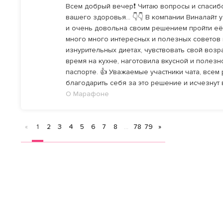
Всем добрый вечер❗ Читаю вопросы и спасибо
вашего здоровья... 👇👇 В компании Виналайт
и очень довольна своим решением пройти её.
много много интересных и полезных советов н
изнурительных диетах, чувствовать свой возр
время на кухне, наготовила вкусной и полезн
паспорте. 👍 Уважаемые участники чата, все
благодарить себя за это решение и исчезнут 
О Марафоне
«
1
2
3
4
5
6
7
8
...
78
79
»