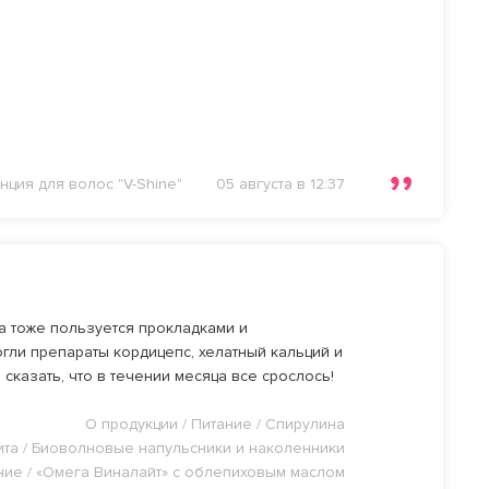
нция для волос "V-Shine"
05 августа в 12:37
а тоже пользуется прокладками и
гли препараты кордицепс, хелатный кальций и
казать, что в течении месяца все срослось!
О продукции / Питание / Спирулина
ита / Биоволновые напульсники и наколенники
ание / «Омега Виналайт» с облепиховым маслом