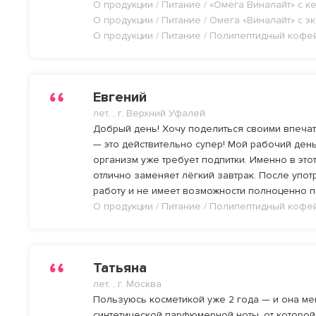
О продукции / Питание / «Омега Виналайт» с 
О продукции / Питание / Омега «Виналайт» с 
О продукции / Питание / Полипептидный кофе
Евгений
лет, , г. Верхний Уфалей
Добрый день! Хочу поделиться своими впечат
— это действительно супер! Мой рабочий день 
организм уже требует подпитки. Именно в это
отлично заменяет лёгкий завтрак. После употр
работу и не имеет возможности полноценно п
О продукции / Питание / Полипептидный кофе
Татьяна
лет, , г. Москва
Пользуюсь косметикой уже 2 года — и она ме
синтетической парфюмерной ноты, от которой 