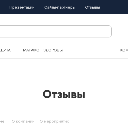
Презентации
Сайты-партнеры
Отзывы
АЩИТА
МАРАФОН ЗДОРОВЬЯ
КО
Отзывы
не
О компании
О мероприятих