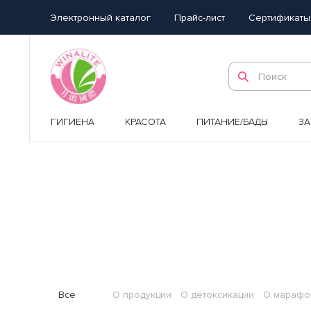
Электронный каталог
Прайс-лист
Сертификаты
ГИГИЕНА
КРАСОТА
ПИТАНИЕ/БАДЫ
З
Все
О продукции
О детоксикации
О марафо