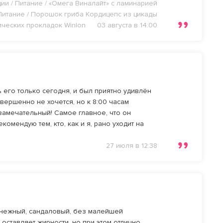
ии / Питание / «Омега Виналайт» с ламинарией
Питание / Порошок гриба Кордицепс из цикады
ических прокладок WinIon
03 августа в 14:00
его только сегодня, и был приятно удивлён
овершенно не хочется, но к 8:00 часам
 замечательный! Самое главное, что он
омендую тем, кто, как и я, рано уходит на
27 июля в 12:38
и нежный, сандаловый, без малейшей
оставляет жирности, но при этом отлично