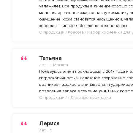
увлажняет. Все продукты в линейке хорошо со
меня аллергичная кожа, но на эту косметику 
ощущение, кожа становится насыщенной, увла
хорошая — иначе я бы ею не пользовалась.
О продукции / Красота / Набор косметики для
Татьяна
лет, , г. Москва
Пользуюсь этими прокладками с 2017 года и з
гигроскопичность и надёжное сохранение све
возникает, жидкость впитывается и удерживае
появления запаха в течение дня. В них комфо
О продукции / / Дневные прокладки
Лариса
лет, , г.