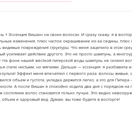
нь + Эссенция Вишан» на своих волосах. И сразу скажу: я в восто
льные изменения, плюс частое окрашивание из-за седины, плюс
сь видимые повреждения структуры. Что меня зацепило в этом ср
ый усиливает действие другого. Это не просто шампунь, а многоу
. На фоне нашей жёсткой питерской воды шампунь не склеил во
ья стали чистыми, но мягкими. Дальше — эссенция: я разбавила 
зультат Эффект меня впечатлил с первого раза: волосы живые, с
вился объем и густота; укладка держится легко, а это для Питер
ности. А после Вишан я спокойно ходила два дня с порядком на 
зом состояние волос становится только лучше. Это видно невоор
, объем и здоровый вид. Думаю, вы тоже будете в восторге!