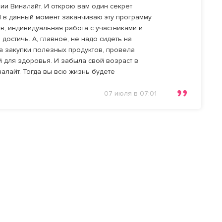
и Виналайт. И открою вам один секрет
Я в данный момент заканчиваю эту программу
в, индивидуальная работа с участниками и
остичь. А, главное, не надо сидеть на
ла закупки полезных продуктов, провела
 для здоровья. И забыла свой возраст в
алайт. Тогда вы всю жизнь будете
07 июля в 07:01