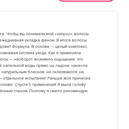
рге. Чтобы вы понимали мой «запрос»: волосы
 ежедневная укладка феном. В итоге волосы
едстве? Формула. В основе — целый комплекс
ровневая система ухода. Как я применяла
лосы — наоборот, возникло ощущение, что
её капелькой воды прямо на ладони, нанесла
 натуральным блеском; не склеиваются, не
а — отдельное испытание! Раньше моя прическа
голове. Спустя 5 применений Я мыла голову
ужённым глазом. Поэтому я смело рекомендую