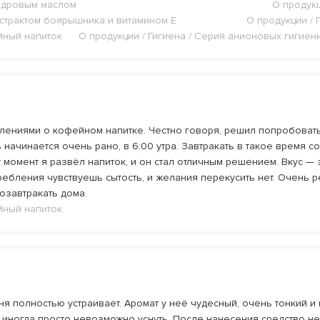
кедровым маслом
О продукц
экстрактом боярышника и витамином Е
О продукции / 
йный напиток
О продукции / Гигиена / Серия анионовых гигиен
лениями о кофейном напитке. Честно говоря, решил попробовать 
начинается очень рано, в 6:00 утра. Завтракать в такое время с
т момент я развёл напиток, и он стал отличным решением. Вкус —
ебления чувствуешь сытость, и желания перекусить нет. Очень рек
озавтракать дома.
йный напиток
ня полностью устраивает. Аромат у неё чудесный, очень тонкий 
иногда просто невозможно уснуть. После нанесения средство не 