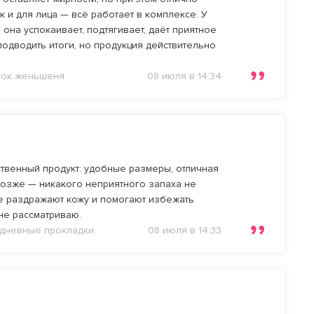
 и для лица — всё работает в комплексе. У
она успокаивает, подтягивает, даёт приятное
одводить итоги, но продукция действительно
еток женьшеня
08 июля в 14:34
ственный продукт: удобные размеры, отличная
 позже — никакого неприятного запаха не
не раздражают кожу и помогают избежать
не рассматриваю.
жедневные прокладки
08 июля в 14:33