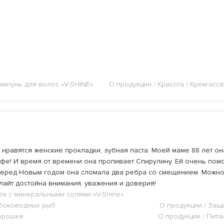
ампунь для волос «V-SHINE»
О продукции / Красота / Крем-эссе
нравятся женские прокладки, зубная паста. Моей маме 88 лет он
фе! И время от времени она пропивает Спирулину. Ей очень помо
перед Новым годом она сломала два ребра со смещением. Можно с
алайт достойна внимания, уважения и доверия!
ста с минеральными солями «V-Shine»
лубоководных рыб
О продукции / Защ
порошке
О продукции / Пит