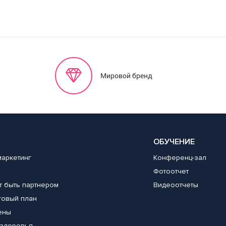
Мировой бренд
ОБУЧЕНИЕ
маркетинг
Конференц-зал
Фотоотчет
т быть партнером
Видеоотчеты
говый план
ены
здоровья